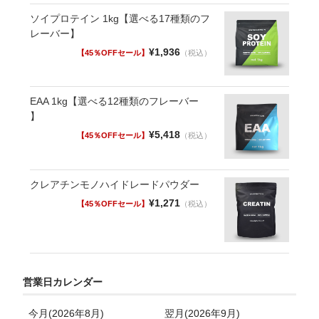
他
ソイプロテイン 1kg【選べる17種類のフ
エネルギー 39.1Kcal
レーバー】
タンパク質 7.4g
¥1,936
（税込）
脂質 0.54g
炭水化物 1.12g
食塩相当量 0.35g※リッチチョコレート、ブルーベリーチ
ーズケーキ、抹茶ラテ、塩キャラメルですが原材料にココ
EAA 1kg【選べる12種類のフレーバー
アパウダー等香料以外のものが入っておりますので成分表
】
が異なります。
¥5,418
（税込）
クレアチンモノハイドレードパウダー
¥1,271
（税込）
営業日カレンダー
今月(2026年8月)
翌月(2026年9月)