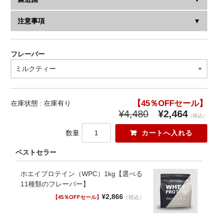
素,ビール酵母,グルコマンナン,サラシア,ギムネマ,シトラス
脂質 0.55g
アランチウム,生コーヒー豆エキス, クコ,アサイー, アマラン
炭水化物 1.15g
注意事項
日本
サス,ドラゴンフルーツ,コラーゲンペプチド,乳酸菌,アグア
食塩相当量 0.35g
ヘ,カムカム, マカ,ザクロ,ブロッコリースプラウト,NMN,レ
ブルーベリーチーズケーキ
・妊娠・授乳中及び薬を服用中の方は医師とご相談の上お
スベラトロール,プロテオグリカン,コエンザイムQ10,ヒアル
エネルギー 39.9Kcal
買い求めください。
フレーバー
ロン酸, /香料,クエン酸（ブルーベリーチーズケーキのみ）,
タンパク質 7.5g
・お体に異常を感じた場合は飲用を中止してください。
甘味料(ステビア), 着色料(メロン：クチナシ黄色素,ブルー
脂質 0.57g
・乳幼児の手の届かないところに保管してください。
ベリーチーズケーキ：野菜色素、クチナシ青色素, バナナ：
炭水化物 1.18g
・開封後は密閉し、賞味期限にかかわらずお早めにお召し
クチナシ色素,ストロベリー：野菜色素,塩キャラメル：カカ
食塩相当量 0.35g
上がりください。
オ色素、ベニコウジ色素）,塩(塩キャラメルのみ), V.C,L-シ
抹茶ラテ
在庫状態 :
在庫有り
・配送の時期によってお届けされる商品パッケージがペー
スチン,ナイアシン,亜鉛,ピロリン酸第二鉄,V.E,パントテン
エネルギー 39.8Kcal
¥4,480
¥2,464
ジ掲載の画像と異なる場合がございます。
（税込）
酸カルシウム,マンガン,V.B1,V.B6,V.B2, カルシウム,銅,葉
タンパク質 7.7g
・本品製造工場では小麦、卵、乳成分を含む製品を生産し
酸,V.A,モリブデン,セレン,V.D3,クロム,V.B12
脂質 0.55g
数量
ています。
炭水化物 1.14g
ベストセラー
食塩相当量 0.35g
塩キャラメル
エネルギー 40.0Kcal
ホエイプロテイン（WPC）1kg【選べる
タンパク質 7.6g
11種類のフレーバー】
脂質 0.56g
¥2,866
（税込）
炭水化物 1.14g
食塩相当量 0.36g