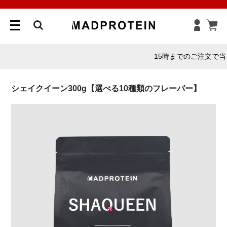
;
;
;
メ
ニ
ュ
ー
15時までのご注文で当日発送！
を
開
く
シェイクイーン300g【選べる10種類のフレーバー】