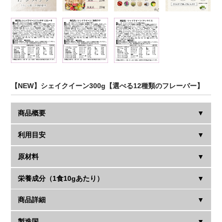
【NEW】シェイクイーン300g【選べる12種類のフレーバー】
商品概要
利用目安
マルチプロテインとは大人の女性の為のもので、普段プロ
テインを飲まないひとでも無理なく続けられることを目的
とした商品です。体づくりに役立ちそうな様々な栄養素を
原材料
お手持ちのシェイカーに水や牛乳、豆乳など、お好きな飲
含んだ商品で、1食約7.6gタンパク質を摂取していただけま
料150mlと本商品付属スプーンすりきり1杯(1食10g)を入れ
す。フレーバーは全10種類となっております。
てよく振っていただきお召し上がりください。
栄養成分（1食10gあたり）
大豆タンパク,乳タンパク,ココアパウダー（リッチチョコレ
氷を3～5個一緒に入れて振っていただくと混ざりやすく冷
ートのみ）,抹茶（抹茶ラテのみ）, えんどう豆タンパク,ヘ
たくなりより美味しく味わっていただけます。
ンプタンパク,かぼちゃ種子タンパク,玄米タンパク,難消化
商品詳細
リッチチョコレート
オススメの摂取タイミングは、運動後・起床後・就寝前と
性デキストリン, L-カルニチンフマル酸塩,ガルシニアカンボ
エネルギー 40.1Kcal
なります。
ジア,スピルリナ,モリンガ,ココナッツオイル,マキベリー, 酵
タンパク質 7.6g
製造国
ブランド：MADPROTEIN